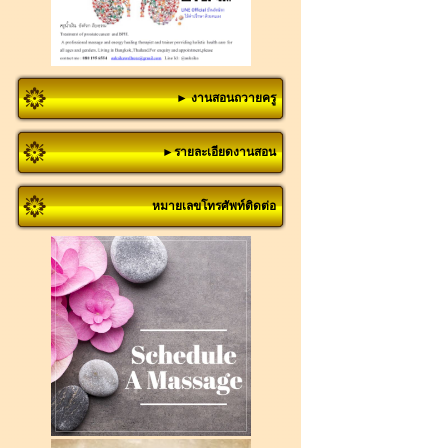
► งานสอนถวายครู
►รายละเอียดงานสอน
หมายเลขโทรศัพท์ติดต่อ