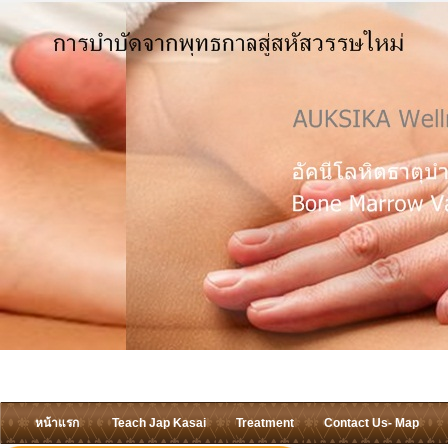
หน้าแรก
Teach Jap Kasai
Treatment
Contact Us- Map