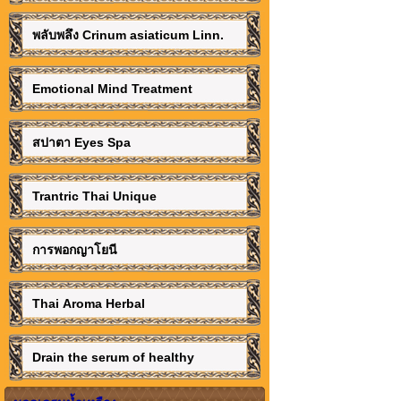
พลับพลึง Crinum asiaticum Linn.
Emotional Mind Treatment
สปาตา Eyes Spa
Trantric Thai Unique
การพอกญาโยนี
Thai Aroma Herbal
Drain the serum of healthy