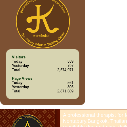
Visitors
Today
539
Yesterday
797
Total
2,574,971
Page Views
Today
561
Yesterday
805
Total
2,871,609
A professional therapist for
Nontabury,Bangkok, Thailan