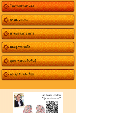
โรครากประสาทคอ
AYURVEDIC
นวดบรรเทาอาการ
ต่อมลูกหมากโต
สุขภาพระบบสืบพันธุ์
กระดูกสันหลังเสื่อม